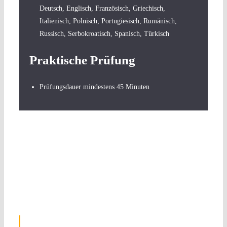
Deutsch, Englisch, Französisch, Griechisch,
Italienisch, Polnisch, Portugiesisch, Rumänisch,
Russisch, Serbokroatisch, Spanisch, Türkisch
Praktische Prüfung
Prüfungsdauer mindestens 45 Minuten
Schreibe uns gerne
eine Nachricht
Name
*