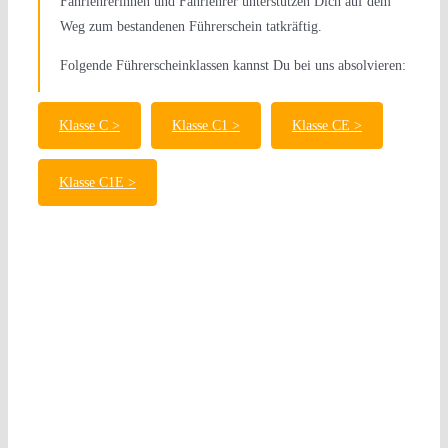
Fahrlehrerinnen und Fahrlehrer unterstützen Dich auf dem
Führerschein-Bus
Team
Weg zum bestandenen Führerschein tatkräftig.
Folgende Führerscheinklassen kannst Du bei uns absolvieren:
Kontakt
Klasse C >
Klasse C1 >
Klasse CE >
Termin vereinbaren: 02151 656 254 0
Klasse C1E >