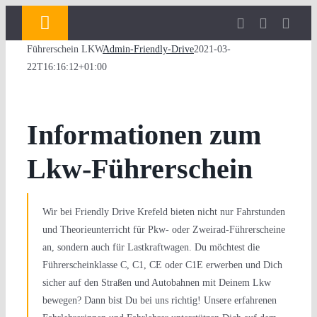
Zum
Toggle
Inhalt
Navigation
springen
Führerschein LKW
Admin-Friendly-Drive
2021-03-
22T16:16:12+01:00
Startseite
Führerschein-Infos
Informationen zum
Lkw-Führerschein
Führerschein Zweirad
BKF
Wir bei Friendly Drive Krefeld bieten nicht nur Fahrstunden
Führerschein PKW
Theoriepläne
und Theorieunterricht für Pkw- oder Zweirad-Führerscheine
an, sondern auch für Lastkraftwagen. Du möchtest die
Führerscheinklasse C, C1, CE oder C1E erwerben und Dich
Führerschein LKW
Karriere
sicher auf den Straßen und Autobahnen mit Deinem Lkw
bewegen? Dann bist Du bei uns richtig! Unsere erfahrenen