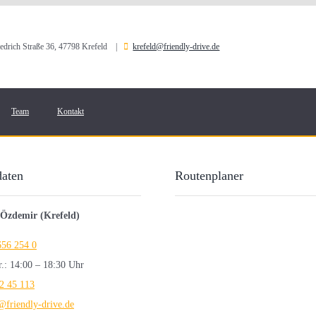
iedrich Straße 36, 47798 Krefeld |

krefeld@friendly-drive.de
Team
Kontakt
daten
Routenplaner
 Özdemir (Krefeld)
656 254 0
.: 14:00 – 18:30 Uhr
2 45 113
@friendly-drive.de